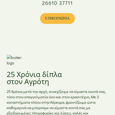
26610 37711
Δευτέρα
08:00 - 17:00
Τρίτη
08:00 - 20:00
Τετάρτη
08:00 - 17:00
ΕΠΙΚΟΙΝΩΝΊΑ
Πέμπτη
08:00 - 20:00
Παρασκευή
08:00 - 20:00
Σάββατο
08:00 - 15:00
Κυριακή
Κλειστά
25 Χρόνια δίπλα
στον Αγρότη
25 Χρόνια μετά την αρχή, συνεχίζουμε να είμαστε κοντά σας,
τόσο στον επαγγελματία όσο και στον ερασιτέχνη. Με 3
καταστήματα πλέον στην Κέρκυρα, φροντίζουμε ώστε
καθημερινά να μπορούμε να είμαστε κοντά σας με
εξειδικευμένες πληροφορίες και λύσεις, καλές και