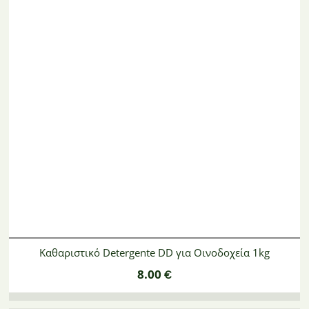
Θρέψη Φυτών –
Φυτοπροστατευτικά
BASF
Εδαφοβελτιωτικά
Προϊόντα
EN
ΦΥΤΟΠΡΟΣΤΑΤΕΥΤΙΚΆ ΠΡΟΪΌΝΤΑ
GR
ANTHIS
Καθαριστικό Detergente DD για Οινοδοχεία 1kg
8.00
€