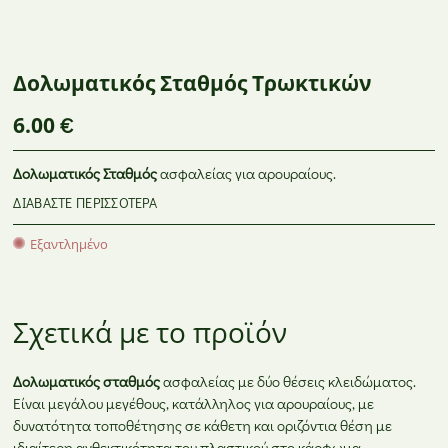
Θρέψη Φυτών –
Φυτοπροστατευτικά
BASF
Εδαφοβελτιωτικά
Προϊόντα
GR
ΦΥΤΟΠΡΟΣΤΑΤΕΥΤΙΚΆ ΠΡΟΪΌΝΤΑ
ANTHIS
Δολωματικός Σταθμός Τρωκτικών
6.00
€
Δολωματικός Σταθμός
ασφαλείας για αρουραίους.
ΔΙΑΒΆΣΤΕ ΠΕΡΙΣΣΌΤΕΡΑ
Εξαντλημένο
Σχετικά με το προϊόν
Δολωματικός σταθμός
ασφαλείας με δύο θέσεις κλειδώματος.
Είναι μεγάλου μεγέθους, κατάλληλος για αρουραίους, με
δυνατότητα τοποθέτησης σε κάθετη και οριζόντια θέση με
ιδιαίτερη ανθεκτικότητα του πλαστικού στο κάρφωμα.